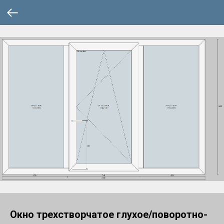
Окно трехстворчатое глухое/поворотно-